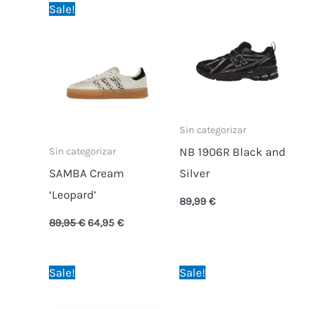
Original
Current
Sale!
price
price
was:
is:
89,95 €.
64,95 €.
Sin categorizar
NB 1906R Black and
Sin categorizar
SAMBA Cream
Silver
‘Leopard’
89,99
€
89,95
€
64,95
€
Original
Current
Original
Current
Sale!
Sale!
price
price
price
price
was:
is:
was:
is:
150,00 €.
89,95 €.
139,95 €.
74,95 €.