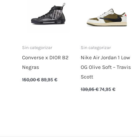
Sin categorizar
Sin categorizar
Converse x DIOR B2
Nike Air Jordan 1 Low
Negras
OG Olive Soft – Travis
Scott
150,00
€
89,95
€
139,95
€
74,95
€