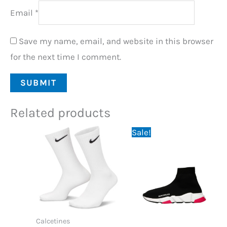
Email
*
Save my name, email, and website in this browser
for the next time I comment.
Related products
Original
Current
Sale!
price
price
was:
is:
150,00 €.
89,95 €.
Calcetines