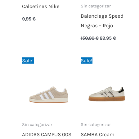
Calcetines Nike
Sin categorizar
Balenciaga Speed
9,95
€
Negras – Rojo
150,00
€
89,95
€
Original
Current
Original
Current
Sale!
Sale!
price
price
price
price
was:
is:
was:
is:
79,99 €.
79,95 €.
89,95 €.
64,95 €.
Sin categorizar
Sin categorizar
ADIDAS CAMPUS 00S
SAMBA Cream