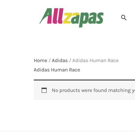
Skip
to
Sea
content
Home
/
Adidas
/ Adidas Human Race
Adidas Human Race
No products were found matching yo